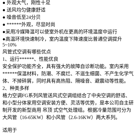
● 外观大气，刚性十足
● 送风均匀健康舒适
● 噪音低至24分贝
● ******外观，尽显时尚
●采用冷媒降温可以使室外机在更高的环境温度中运行
●高温环境快速制冷，室内温度下降速度比普通空调提升
5~10%
风管式空调有哪些优点
1、运行******、性能优良
安全保护功能齐全，具有强大的故障自诊断功能。室内采用
******保温材料，防潮、不腐烂、不滋生细菌、不产生化学气
体、不掉碎屑，同时具有高热阻、隔噪音、避震动等性能。
2、种类多样
格力空调FG系列风管送风式空调组结合了中央空调的舒适、
和小型分体家用空调安装方便、灵活等优势，是本公司自主研
制开发的新型商用 吊顶 式空气处理组。根据冷量范围可分为
大风管（16-65KW）和小风管（2.6-16KW）两大系列。
适用于